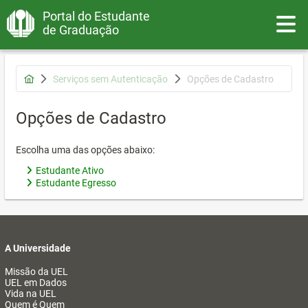
Portal do Estudante
Toggle
de Graduação
Serviços sem Autenticação
Opções de Cadastro
Opções de Cadastro
Escolha uma das opções abaixo:
Estudante Ativo
Estudante Egresso
A Universidade
Missão da UEL
UEL em Dados
Vida na UEL
Quem é Quem