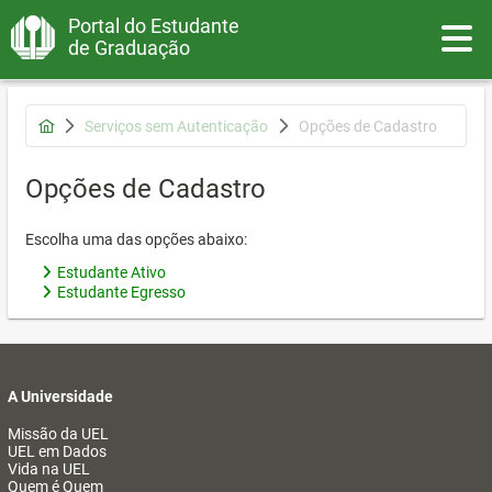
Portal do Estudante
Toggle
de Graduação
Serviços sem Autenticação
Opções de Cadastro
Opções de Cadastro
Escolha uma das opções abaixo:
Estudante Ativo
Estudante Egresso
A Universidade
Missão da UEL
UEL em Dados
Vida na UEL
Quem é Quem