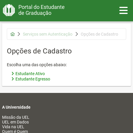
Portal do Estudante
Toggle
de Graduação
Serviços sem Autenticação
Opções de Cadastro
Opções de Cadastro
Escolha uma das opções abaixo:
Estudante Ativo
Estudante Egresso
A Universidade
Missão da UEL
UEL em Dados
Vida na UEL
Quem é Quem