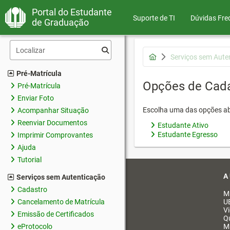
Portal do Estudante
Suporte de TI
Dúvidas Fre
de Graduação
Serviços sem Aute
Pré-Matrícula
Opções de Cad
Pré-Matrícula
Enviar Foto
Escolha uma das opções ab
Acompanhar Situação
Reenviar Documentos
Estudante Ativo
Estudante Egresso
Imprimir Comprovantes
Ajuda
Tutorial
A
Serviços sem Autenticação
Cadastro
M
Cancelamento de Matrícula
U
V
Emissão de Certificados
Q
eProtocolo
M