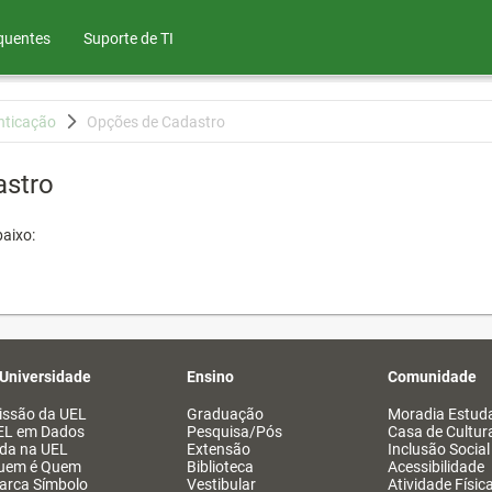
quentes
Suporte de TI
nticação
Opções de Cadastro
astro
aixo:
 Universidade
Ensino
Comunidade
issão da UEL
Graduação
Moradia Estuda
EL em Dados
Pesquisa/Pós
Casa de Cultur
ida na UEL
Extensão
Inclusão Social
uem é Quem
Biblioteca
Acessibilidade
arca Símbolo
Vestibular
Atividade Físic