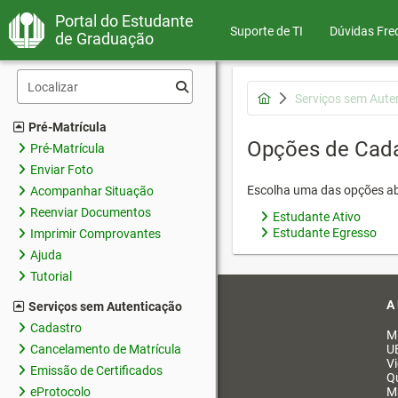
Portal do Estudante
Suporte de TI
Dúvidas Fre
de Graduação
Serviços sem Aute
Pré-Matrícula
Opções de Cad
Pré-Matrícula
Enviar Foto
Escolha uma das opções ab
Acompanhar Situação
Reenviar Documentos
Estudante Ativo
Estudante Egresso
Imprimir Comprovantes
Ajuda
Tutorial
A
Serviços sem Autenticação
Cadastro
M
Cancelamento de Matrícula
U
V
Emissão de Certificados
Q
eProtocolo
M