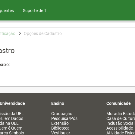
quentes
Suporte de TI
nticação
Opções de Cadastro
astro
aixo:
 Universidade
Ensino
Comunidade
issão da UEL
Graduação
Moradia Estuda
EL em Dados
Pesquisa/Pós
Casa de Cultur
ida na UEL
Extensão
Inclusão Social
uem é Quem
Biblioteca
Acessibilidade
arca Símbolo
Vestibular
Atividade Físic