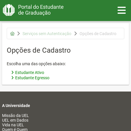
Portal do Estudante
Toggle
de Graduação
Serviços sem Autenticação
Opções de Cadastro
Opções de Cadastro
Escolha uma das opções abaixo:
Estudante Ativo
Estudante Egresso
A Universidade
Missão da UEL
UEL em Dados
Vida na UEL
Quem é Quem