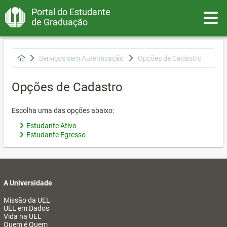
Portal do Estudante
Toggle
de Graduação
Serviços sem Autenticação
Opções de Cadastro
Opções de Cadastro
Escolha uma das opções abaixo:
Estudante Ativo
Estudante Egresso
A Universidade
Missão da UEL
UEL em Dados
Vida na UEL
Quem é Quem