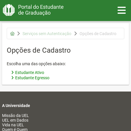
Portal do Estudante
Toggle
de Graduação
Serviços sem Autenticação
Opções de Cadastro
Opções de Cadastro
Escolha uma das opções abaixo:
Estudante Ativo
Estudante Egresso
A Universidade
Missão da UEL
UEL em Dados
Vida na UEL
Quem é Quem