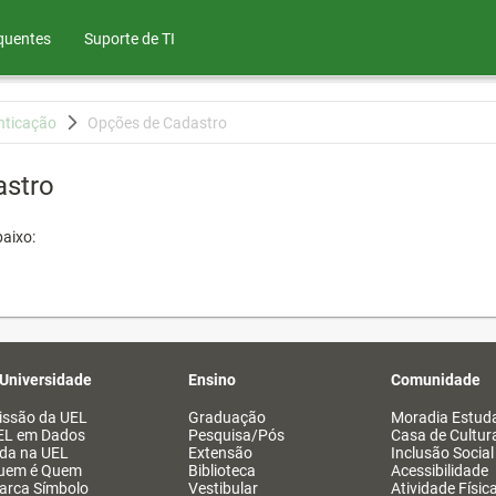
quentes
Suporte de TI
nticação
Opções de Cadastro
astro
aixo:
 Universidade
Ensino
Comunidade
issão da UEL
Graduação
Moradia Estuda
EL em Dados
Pesquisa/Pós
Casa de Cultur
ida na UEL
Extensão
Inclusão Social
uem é Quem
Biblioteca
Acessibilidade
arca Símbolo
Vestibular
Atividade Físic