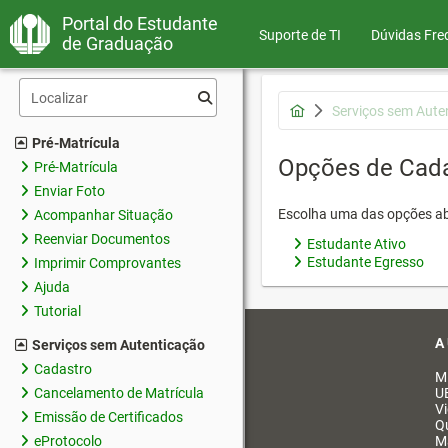
Portal do Estudante
Suporte de TI
Dúvidas Fre
de Graduação
Serviços sem Aute
Pré-Matrícula
Opções de Cad
Pré-Matrícula
Enviar Foto
Escolha uma das opções ab
Acompanhar Situação
Reenviar Documentos
Estudante Ativo
Estudante Egresso
Imprimir Comprovantes
Ajuda
Tutorial
A
Serviços sem Autenticação
Cadastro
M
Cancelamento de Matrícula
U
V
Emissão de Certificados
Q
eProtocolo
M