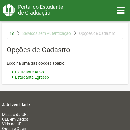
Portal do Estudante
Toggle
de Graduação
Serviços sem Autenticação
Opções de Cadastro
Opções de Cadastro
Escolha uma das opções abaixo:
Estudante Ativo
Estudante Egresso
A Universidade
Missão da UEL
UEL em Dados
Vida na UEL
Quem é Quem