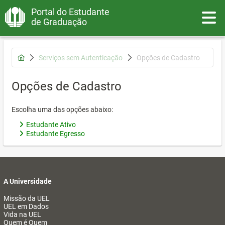
Portal do Estudante
Toggle
de Graduação
Serviços sem Autenticação
Opções de Cadastro
Opções de Cadastro
Escolha uma das opções abaixo:
Estudante Ativo
Estudante Egresso
A Universidade
Missão da UEL
UEL em Dados
Vida na UEL
Quem é Quem