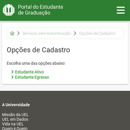
Portal do Estudante
Toggle
de Graduação
Serviços sem Autenticação
Opções de Cadastro
Opções de Cadastro
Escolha uma das opções abaixo:
Estudante Ativo
Estudante Egresso
A Universidade
Missão da UEL
UEL em Dados
Vida na UEL
Quem é Quem