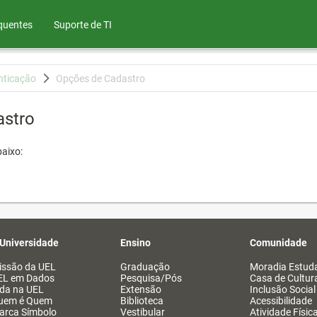
quentes
Suporte de TI
nticação
Opções de Cadastro
astro
aixo:
 Universidade
Ensino
Comunidade
issão da UEL
Graduação
Moradia Estuda
EL em Dados
Pesquisa/Pós
Casa de Cultur
ida na UEL
Extensão
Inclusão Social
uem é Quem
Biblioteca
Acessibilidade
arca Símbolo
Vestibular
Atividade Físic