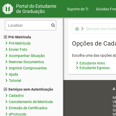
Portal do Estudante
Suporte de TI
Dúvidas Fre
de Graduação
Serviços sem Aute
Pré-Matrícula
Opções de Cad
Pré-Matrícula
Enviar Foto
Escolha uma das opções ab
Acompanhar Situação
Reenviar Documentos
Estudante Ativo
Estudante Egresso
Imprimir Comprovantes
Ajuda
Tutorial
A
Serviços sem Autenticação
Cadastro
M
Cancelamento de Matrícula
U
V
Emissão de Certificados
Q
eProtocolo
M