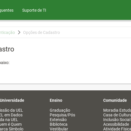
quentes
Suporte de TI
nticação
Opções de Cadastro
astro
aixo:
 Universidade
Ensino
Comunidade
issão da UEL
Graduação
Moradia Estuda
EL em Dados
Pesquisa/Pós
Casa de Cultur
ida na UEL
Extensão
Inclusão Social
uem é Quem
Biblioteca
Acessibilidade
arca Símbolo
Vestibular
Atividade Físic