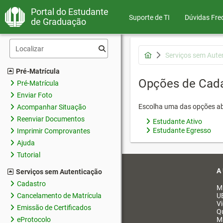
Portal do Estudante
Suporte de TI
Dúvidas Fre
de Graduação
Serviços sem Aute
Pré-Matrícula
Opções de Cad
Pré-Matrícula
Enviar Foto
Escolha uma das opções ab
Acompanhar Situação
Reenviar Documentos
Estudante Ativo
Estudante Egresso
Imprimir Comprovantes
Ajuda
Tutorial
A
Serviços sem Autenticação
Cadastro
M
Cancelamento de Matrícula
U
V
Emissão de Certificados
Q
eProtocolo
M