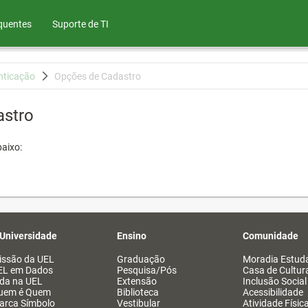
quentes
Suporte de TI
nticação
Opções de Cadastro
astro
aixo:
 Universidade
Ensino
Comunidade
issão da UEL
Graduação
Moradia Estuda
EL em Dados
Pesquisa/Pós
Casa de Cultur
ida na UEL
Extensão
Inclusão Social
uem é Quem
Biblioteca
Acessibilidade
arca Símbolo
Vestibular
Atividade Físic