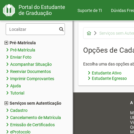
Portal do Estudante
Suporte de TI
Dúvidas Fre
de Graduação
Serviços sem Aute
Pré-Matrícula
Opções de Cad
Pré-Matrícula
Enviar Foto
Escolha uma das opções ab
Acompanhar Situação
Reenviar Documentos
Estudante Ativo
Estudante Egresso
Imprimir Comprovantes
Ajuda
Tutorial
A
Serviços sem Autenticação
Cadastro
M
Cancelamento de Matrícula
U
V
Emissão de Certificados
Q
eProtocolo
M