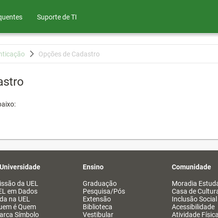
quentes
Suporte de TI
nticação
Opções de Cadastro
astro
aixo:
 Universidade
Ensino
Comunidade
issão da UEL
Graduação
Moradia Estuda
EL em Dados
Pesquisa/Pós
Casa de Cultur
ida na UEL
Extensão
Inclusão Social
uem é Quem
Biblioteca
Acessibilidade
arca Símbolo
Vestibular
Atividade Físic