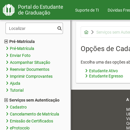
Portal do Estudante
Suporte de TI
Dúvidas Fre
de Graduação
Serviços sem Aute
Pré-Matrícula
Opções de Cad
Pré-Matrícula
Enviar Foto
Escolha uma das opções ab
Acompanhar Situação
Reenviar Documentos
Estudante Ativo
Estudante Egresso
Imprimir Comprovantes
Ajuda
Tutorial
A
Serviços sem Autenticação
Cadastro
M
Cancelamento de Matrícula
U
V
Emissão de Certificados
Q
eProtocolo
M