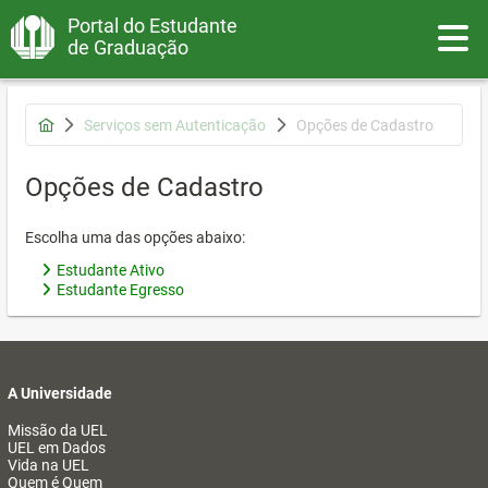
Portal do Estudante
Toggle
de Graduação
Serviços sem Autenticação
Opções de Cadastro
Opções de Cadastro
Escolha uma das opções abaixo:
Estudante Ativo
Estudante Egresso
A Universidade
Missão da UEL
UEL em Dados
Vida na UEL
Quem é Quem