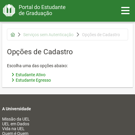
Portal do Estudante
Toggle
de Graduação
Serviços sem Autenticação
Opções de Cadastro
Opções de Cadastro
Escolha uma das opções abaixo:
Estudante Ativo
Estudante Egresso
A Universidade
Missão da UEL
UEL em Dados
Vida na UEL
Quem é Quem