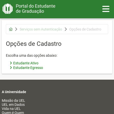
Portal do Estudante
Toggle
de Graduação
Serviços sem Autenticação
Opções de Cadastro
Opções de Cadastro
Escolha uma das opções abaixo:
Estudante Ativo
Estudante Egresso
A Universidade
Missão da UEL
UEL em Dados
Vida na UEL
Quem é Quem