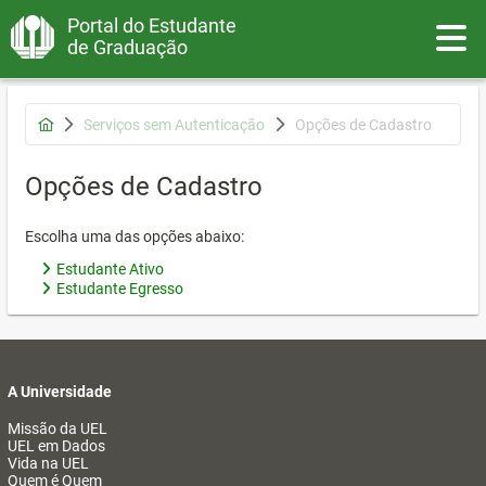
Portal do Estudante
Toggle
de Graduação
Serviços sem Autenticação
Opções de Cadastro
Opções de Cadastro
Escolha uma das opções abaixo:
Estudante Ativo
Estudante Egresso
A Universidade
Missão da UEL
UEL em Dados
Vida na UEL
Quem é Quem