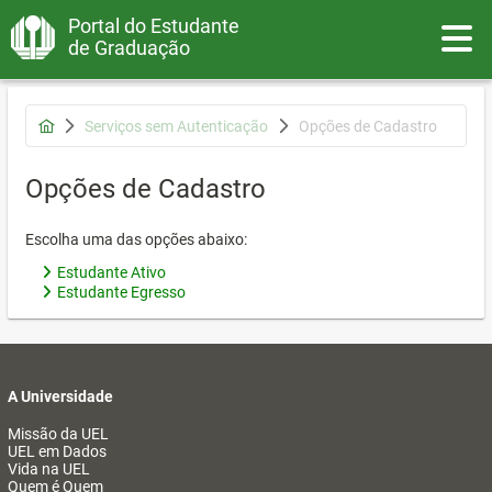
Portal do Estudante
Toggle
de Graduação
Serviços sem Autenticação
Opções de Cadastro
Opções de Cadastro
Escolha uma das opções abaixo:
Estudante Ativo
Estudante Egresso
A Universidade
Missão da UEL
UEL em Dados
Vida na UEL
Quem é Quem