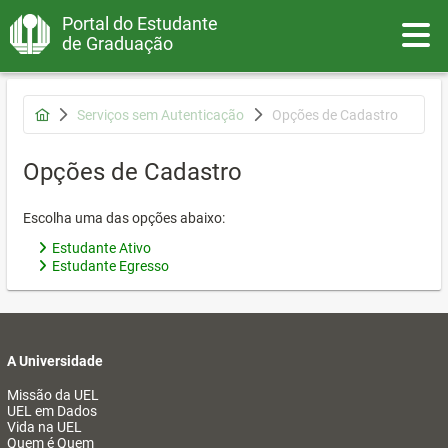
Portal do Estudante
Toggle
de Graduação
Serviços sem Autenticação
Opções de Cadastro
Opções de Cadastro
Escolha uma das opções abaixo:
Estudante Ativo
Estudante Egresso
A Universidade
Missão da UEL
UEL em Dados
Vida na UEL
Quem é Quem