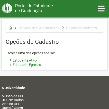
Portal do Estudante
Toggle
de Graduação
Serviços sem Autenticação
Opções de Cadastro
Opções de Cadastro
Escolha uma das opções abaixo:
Estudante Ativo
Estudante Egresso
A Universidade
Missão da UEL
UEL em Dados
Vida na UEL
Quem é Quem