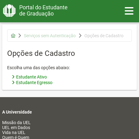
Portal do Estudante
Toggle
de Graduação
Serviços sem Autenticação
Opções de Cadastro
Opções de Cadastro
Escolha uma das opções abaixo:
Estudante Ativo
Estudante Egresso
A Universidade
Missão da UEL
UEL em Dados
Vida na UEL
Quem é Quem