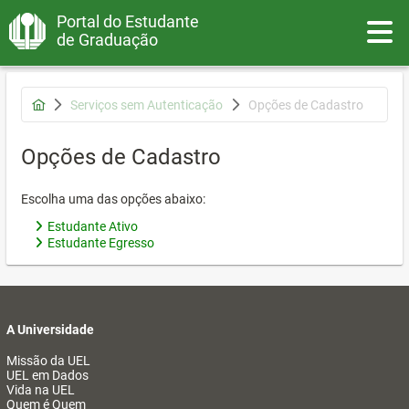
Portal do Estudante
Toggle
de Graduação
Serviços sem Autenticação
Opções de Cadastro
Opções de Cadastro
Escolha uma das opções abaixo:
Estudante Ativo
Estudante Egresso
A Universidade
Missão da UEL
UEL em Dados
Vida na UEL
Quem é Quem