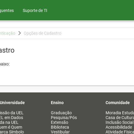
quentes
Suporte de TI
nticação
Opções de Cadastro
astro
aixo:
 Universidade
Ensino
Comunidade
issão da UEL
Graduação
Moradia Estuda
EL em Dados
Pesquisa/Pós
Casa de Cultur
ida na UEL
Extensão
Inclusão Social
uem é Quem
Biblioteca
Acessibilidade
arca Símbolo
Vestibular
Atividade Físic