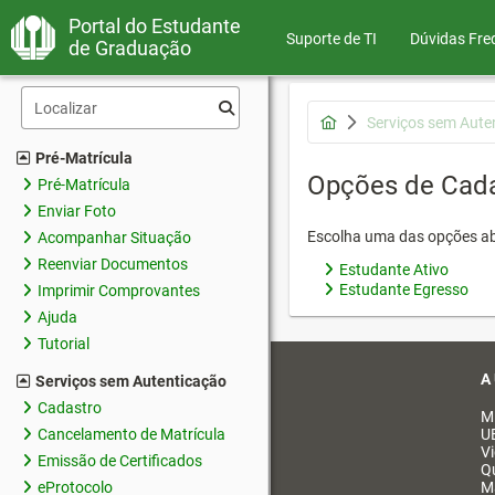
Portal do Estudante
Suporte de TI
Dúvidas Fre
de Graduação
Serviços sem Aute
Pré-Matrícula
Opções de Cad
Pré-Matrícula
Enviar Foto
Escolha uma das opções ab
Acompanhar Situação
Reenviar Documentos
Estudante Ativo
Estudante Egresso
Imprimir Comprovantes
Ajuda
Tutorial
A
Serviços sem Autenticação
Cadastro
M
Cancelamento de Matrícula
U
V
Emissão de Certificados
Q
eProtocolo
M