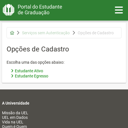
Portal do Estudante
Toggle
de Graduação
Serviços sem Autenticação
Opções de Cadastro
Opções de Cadastro
Escolha uma das opções abaixo:
Estudante Ativo
Estudante Egresso
A Universidade
Missão da UEL
UEL em Dados
Vida na UEL
Quem é Quem