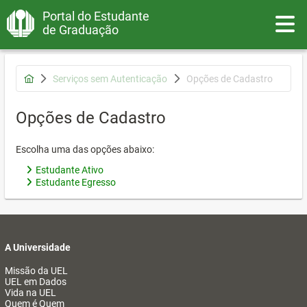
Portal do Estudante
Toggle
de Graduação
Serviços sem Autenticação
Opções de Cadastro
Opções de Cadastro
Escolha uma das opções abaixo:
Estudante Ativo
Estudante Egresso
A Universidade
Missão da UEL
UEL em Dados
Vida na UEL
Quem é Quem