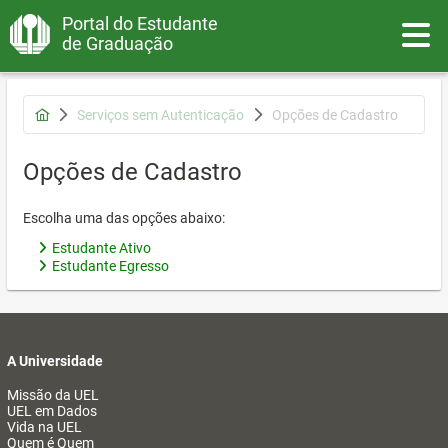
Portal do Estudante
Toggle
de Graduação
Serviços sem Autenticação
Opções de Cadastro
Opções de Cadastro
Escolha uma das opções abaixo:
Estudante Ativo
Estudante Egresso
A Universidade
Missão da UEL
UEL em Dados
Vida na UEL
Quem é Quem