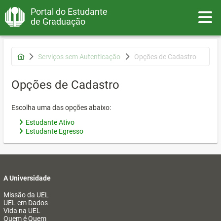
Portal do Estudante
Toggle
de Graduação
Serviços sem Autenticação
Opções de Cadastro
Opções de Cadastro
Escolha uma das opções abaixo:
Estudante Ativo
Estudante Egresso
A Universidade
Missão da UEL
UEL em Dados
Vida na UEL
Quem é Quem