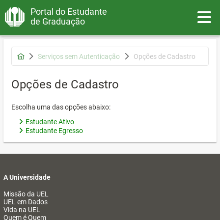
Portal do Estudante
Toggle
de Graduação
Serviços sem Autenticação
Opções de Cadastro
Opções de Cadastro
Escolha uma das opções abaixo:
Estudante Ativo
Estudante Egresso
A Universidade
Missão da UEL
UEL em Dados
Vida na UEL
Quem é Quem