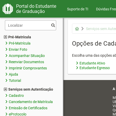
Portal do Estudante
Suporte de TI
Dúvidas Fre
de Graduação
Serviços sem Aute
Pré-Matrícula
Opções de Cad
Pré-Matrícula
Enviar Foto
Escolha uma das opções ab
Acompanhar Situação
Reenviar Documentos
Estudante Ativo
Estudante Egresso
Imprimir Comprovantes
Ajuda
Tutorial
A
Serviços sem Autenticação
Cadastro
M
Cancelamento de Matrícula
U
V
Emissão de Certificados
Q
eProtocolo
M