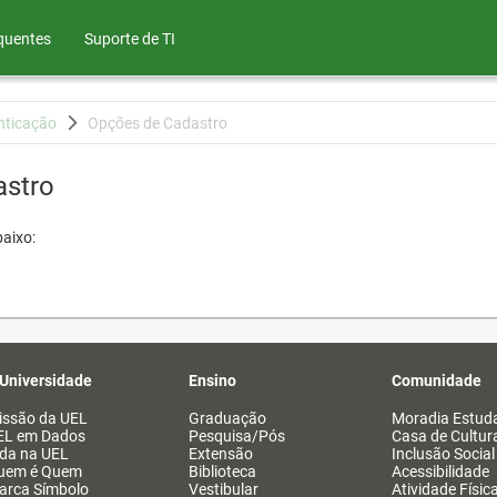
quentes
Suporte de TI
nticação
Opções de Cadastro
astro
aixo:
 Universidade
Ensino
Comunidade
issão da UEL
Graduação
Moradia Estuda
EL em Dados
Pesquisa/Pós
Casa de Cultur
ida na UEL
Extensão
Inclusão Social
uem é Quem
Biblioteca
Acessibilidade
arca Símbolo
Vestibular
Atividade Físic