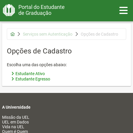
Portal do Estudante
Toggle
de Graduação
Serviços sem Autenticação
Opções de Cadastro
Opções de Cadastro
Escolha uma das opções abaixo:
Estudante Ativo
Estudante Egresso
A Universidade
Missão da UEL
UEL em Dados
Vida na UEL
Quem é Quem