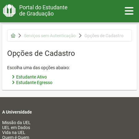
Portal do Estudante
Toggle
de Graduação
Serviços sem Autenticação
Opções de Cadastro
Opções de Cadastro
Escolha uma das opções abaixo:
Estudante Ativo
Estudante Egresso
A Universidade
Missão da UEL
UEL em Dados
Vida na UEL
Quem é Quem