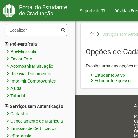
Portal do Estudante
Suporte de TI
Dúvidas Fre
de Graduação
Serviços sem Aute
Pré-Matrícula
Opções de Cad
Pré-Matrícula
Enviar Foto
Escolha uma das opções ab
Acompanhar Situação
Reenviar Documentos
Estudante Ativo
Estudante Egresso
Imprimir Comprovantes
Ajuda
Tutorial
A
Serviços sem Autenticação
Cadastro
M
Cancelamento de Matrícula
U
V
Emissão de Certificados
Q
eProtocolo
M