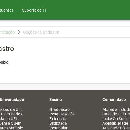
quentes
Suporte de TI
nticação
Opções de Cadastro
astro
aixo:
 Universidade
Ensino
Comunidade
issão da UEL
Graduação
Moradia Estuda
EL em Dados
Pesquisa/Pós
Casa de Cultur
ida na UEL
Extensão
Inclusão Social
uem é Quem
Biblioteca
Acessibilidade
arca Símbolo
Vestibular
Atividade Físic