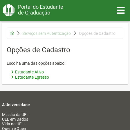
Portal do Estudante
Toggle
de Graduação
Serviços sem Autenticação
Opções de Cadastro
Opções de Cadastro
Escolha uma das opções abaixo:
Estudante Ativo
Estudante Egresso
A Universidade
Missão da UEL
UEL em Dados
Vida na UEL
Quem é Quem