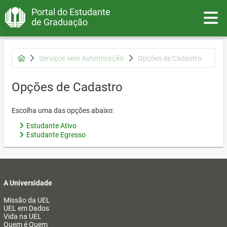
Portal do Estudante
Toggle
de Graduação
Serviços sem Autenticação
Opções de Cadastro
Opções de Cadastro
Escolha uma das opções abaixo:
Estudante Ativo
Estudante Egresso
A Universidade
Missão da UEL
UEL em Dados
Vida na UEL
Quem é Quem