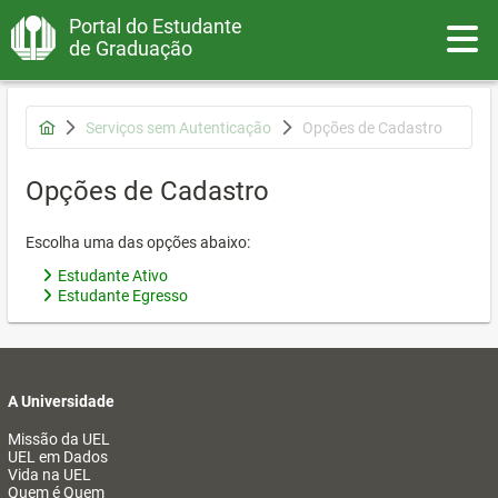
Portal do Estudante
Toggle
de Graduação
Serviços sem Autenticação
Opções de Cadastro
Opções de Cadastro
Escolha uma das opções abaixo:
Estudante Ativo
Estudante Egresso
A Universidade
Missão da UEL
UEL em Dados
Vida na UEL
Quem é Quem