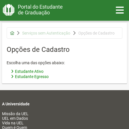
Portal do Estudante
Toggle
de Graduação
Serviços sem Autenticação
Opções de Cadastro
Opções de Cadastro
Escolha uma das opções abaixo:
Estudante Ativo
Estudante Egresso
A Universidade
Missão da UEL
UEL em Dados
Vida na UEL
Quem é Quem