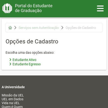
Portal do Estudante
Toggle
de Graduação
Serviços sem Autenticação
Opções de Cadastro
Opções de Cadastro
Escolha uma das opções abaixo:
Estudante Ativo
Estudante Egresso
A Universidade
Missão da UEL
UEL em Dados
Vida na UEL
Quem é Quem