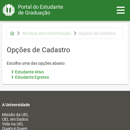
Portal do Estudante
Toggle
de Graduação
Serviços sem Autenticação
Opções de Cadastro
Opções de Cadastro
Escolha uma das opções abaixo:
Estudante Ativo
Estudante Egresso
A Universidade
Missão da UEL
UEL em Dados
Vida na UEL
Quem é Quem