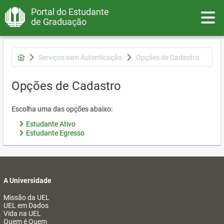
Portal do Estudante
Toggle
de Graduação
Serviços sem Autenticação
Opções de Cadastro
Opções de Cadastro
Escolha uma das opções abaixo:
Estudante Ativo
Estudante Egresso
A Universidade
Missão da UEL
UEL em Dados
Vida na UEL
Quem é Quem