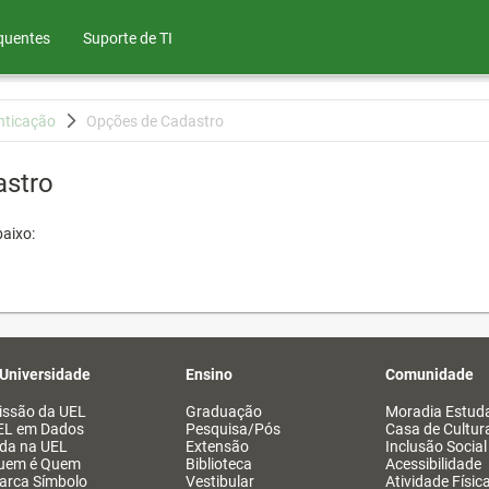
quentes
Suporte de TI
nticação
Opções de Cadastro
astro
aixo:
 Universidade
Ensino
Comunidade
issão da UEL
Graduação
Moradia Estuda
EL em Dados
Pesquisa/Pós
Casa de Cultur
ida na UEL
Extensão
Inclusão Social
uem é Quem
Biblioteca
Acessibilidade
arca Símbolo
Vestibular
Atividade Físic