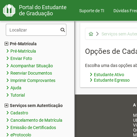
Portal do Estudante
Suporte de TI
Dúvidas Fre
de Graduação
Serviços sem Aute
Pré-Matrícula
Opções de Cad
Pré-Matrícula
Enviar Foto
Escolha uma das opções ab
Acompanhar Situação
Reenviar Documentos
Estudante Ativo
Estudante Egresso
Imprimir Comprovantes
Ajuda
Tutorial
A
Serviços sem Autenticação
Cadastro
M
Cancelamento de Matrícula
U
V
Emissão de Certificados
Q
eProtocolo
M