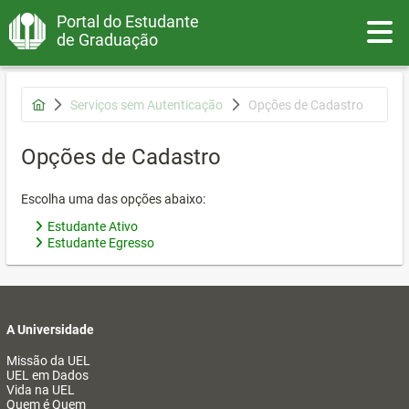
Portal do Estudante
Toggle
de Graduação
Serviços sem Autenticação
Opções de Cadastro
Opções de Cadastro
Escolha uma das opções abaixo:
Estudante Ativo
Estudante Egresso
A Universidade
Missão da UEL
UEL em Dados
Vida na UEL
Quem é Quem