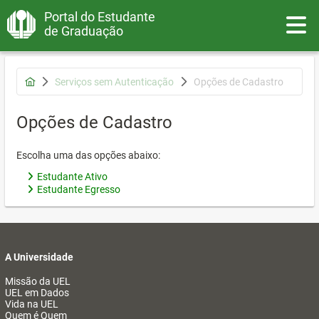
Portal do Estudante
Toggle
de Graduação
Serviços sem Autenticação
Opções de Cadastro
Opções de Cadastro
Escolha uma das opções abaixo:
Estudante Ativo
Estudante Egresso
A Universidade
Missão da UEL
UEL em Dados
Vida na UEL
Quem é Quem