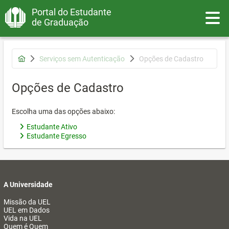
Portal do Estudante
Toggle
de Graduação
Serviços sem Autenticação
Opções de Cadastro
Opções de Cadastro
Escolha uma das opções abaixo:
Estudante Ativo
Estudante Egresso
A Universidade
Missão da UEL
UEL em Dados
Vida na UEL
Quem é Quem