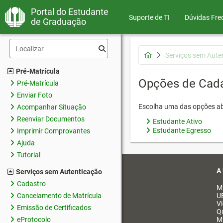
Portal do Estudante
Suporte de TI
Dúvidas Fre
de Graduação
Serviços sem Aute
Pré-Matrícula
Opções de Cad
Pré-Matrícula
Enviar Foto
Escolha uma das opções ab
Acompanhar Situação
Reenviar Documentos
Estudante Ativo
Estudante Egresso
Imprimir Comprovantes
Ajuda
Tutorial
A
Serviços sem Autenticação
Cadastro
M
Cancelamento de Matrícula
U
V
Emissão de Certificados
Q
eProtocolo
M