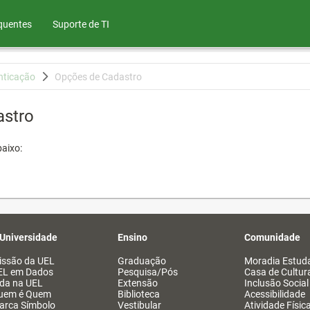
quentes
Suporte de TI
nticação
Opções de Cadastro
astro
aixo:
 Universidade
Ensino
Comunidade
issão da UEL
Graduação
Moradia Estuda
EL em Dados
Pesquisa/Pós
Casa de Cultur
ida na UEL
Extensão
Inclusão Social
uem é Quem
Biblioteca
Acessibilidade
arca Símbolo
Vestibular
Atividade Físic