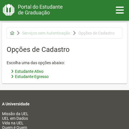
Portal do Estudante
Toggle
de Graduação
Serviços sem Autenticação
Opções de Cadastro
Opções de Cadastro
Escolha uma das opções abaixo:
Estudante Ativo
Estudante Egresso
A Universidade
Missão da UEL
UEL em Dados
Vida na UEL
Quem é Quem