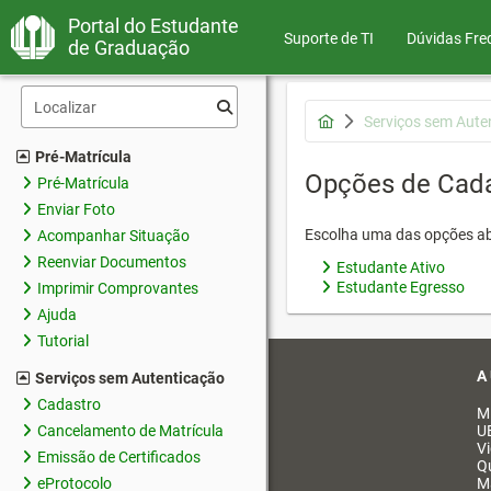
Portal do Estudante
Suporte de TI
Dúvidas Fre
de Graduação
Serviços sem Aute
Pré-Matrícula
Opções de Cad
Pré-Matrícula
Enviar Foto
Escolha uma das opções ab
Acompanhar Situação
Reenviar Documentos
Estudante Ativo
Estudante Egresso
Imprimir Comprovantes
Ajuda
Tutorial
A
Serviços sem Autenticação
Cadastro
M
Cancelamento de Matrícula
U
V
Emissão de Certificados
Q
eProtocolo
M