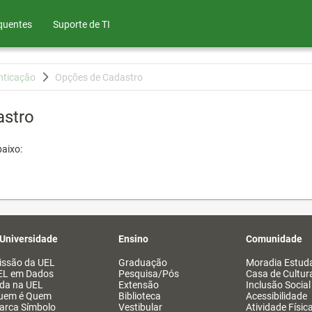
quentes
Suporte de TI
nticação
Opções de Cadastro
astro
aixo:
 Universidade
Ensino
Comunidade
issão da UEL
Graduação
Moradia Estuda
EL em Dados
Pesquisa/Pós
Casa de Cultur
ida na UEL
Extensão
Inclusão Social
uem é Quem
Biblioteca
Acessibilidade
arca Símbolo
Vestibular
Atividade Físic