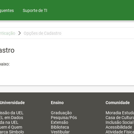
quentes
Suporte de TI
nticação
Opções de Cadastro
astro
aixo:
 Universidade
Ensino
Comunidade
issão da UEL
Graduação
Moradia Estuda
EL em Dados
Pesquisa/Pós
Casa de Cultur
ida na UEL
Extensão
Inclusão Social
uem é Quem
Biblioteca
Acessibilidade
arca Símbolo
Vestibular
Atividade Físic